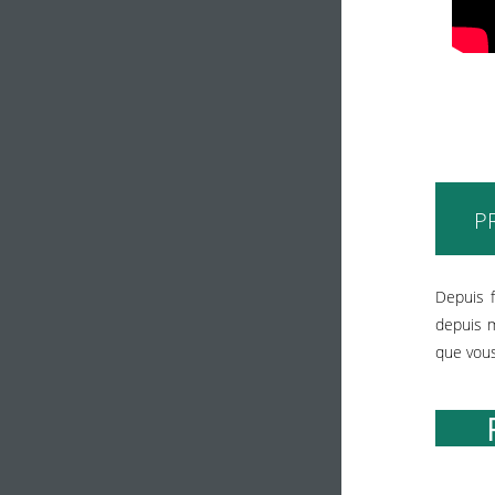
P
Depuis f
depuis m
que vous