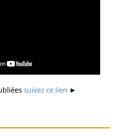
ubliées
suivez ce lien
►