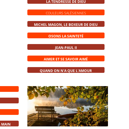
LA TENDRESSE DE DIEU
COULEURS SALÉSIENNES
MICHEL MAGON, LE BOXEUR DE DIEU
OSONS LA SAINTETÉ
JEAN-PAUL II
AIMER ET SE SAVOIR AIMÉ
QUAND ON N'A QUE L'AMOUR
 MAIN