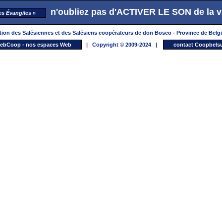
n'oubliez pas d'ACTIVER LE SON de la 
es Évangiles
»
tion des Salésiennes et des Salésiens coopérateurs de don Bosco - Province de Belg
ebCoop - nos espaces Web
| Copyright © 2009-2024 |
contact Coopbels