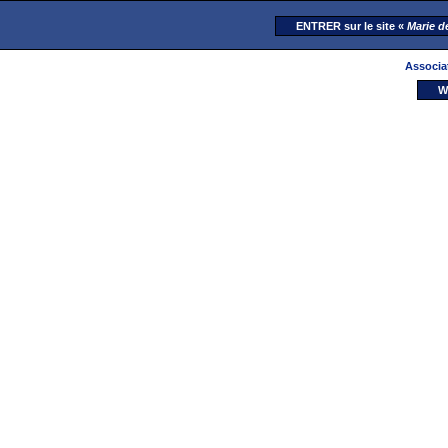
ENTRER sur le site «
Marie d
Associa
W