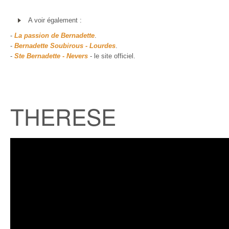
A voir également :
-
La passion de Bernadette
.
-
Bernadette Soubirous - Lourdes
.
-
Ste Bernadette - Nevers
- le site officiel.
THERESE