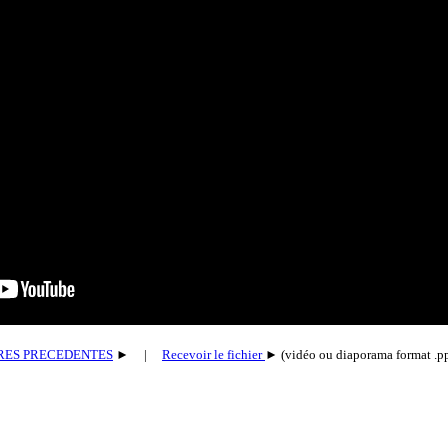
ERES PRECEDENTES
► |
Recevoir le fichier
► (vidéo ou diaporama format .pp